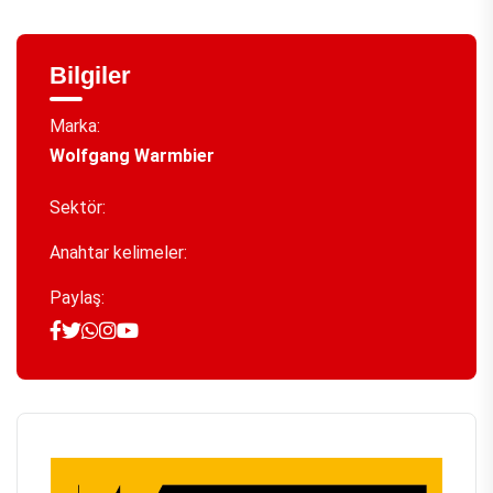
Bilgiler
Marka:
Wolfgang Warmbier
Sektör:
Anahtar kelimeler:
Paylaş: