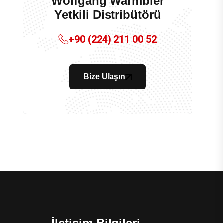
Wolfgang Warmbier
Yetkili Distribütörü
+90 (224) 211 00 52
Bize Ulaşın
İletişim Bilgileri