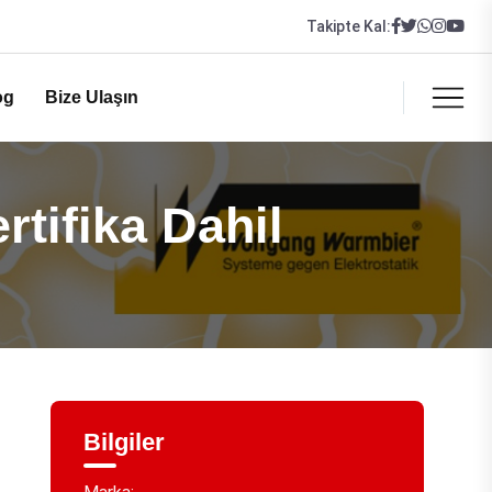
Takipte Kal:
og
Bize Ulaşın
tifika Dahil
Bilgiler