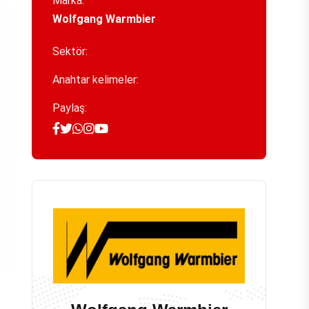
Marka:
Wolfgang Warmbier
Sektör:
Anahtar kelimeler:
Paylaş: