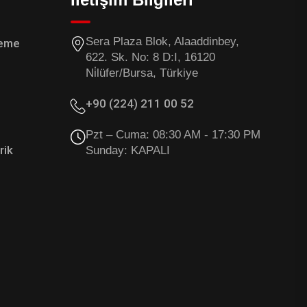
Sera Plaza Blok, Alaaddinbey,
leme
622. Sk. No: 8 D:I, 16120
Ni̇lüfer/Bursa, Türkiye
+90 (224) 211 00 52
Pzt – Cuma: 08:30 AM - 17:30 PM
rik
Sunday:
KAPALI